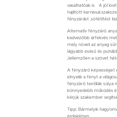
vasalhatóak is. A jól kiv
hajlított karnissal,szak
fényzárást ,sötétítést bi
Alternatív fényzáró any
kedvezőbb árfekvés mell
mely növeli az anyag sűr
lágyabb esésű és puhább 
Jellemzően a szövet háto
A fényzáró képességet e
elnyelik a fényt a világo
fényzáró textíliák súlya
könnyedebb működés érd
kérjük szakember segíts
Tipp: Bármelyik hagyomá
érdekében.