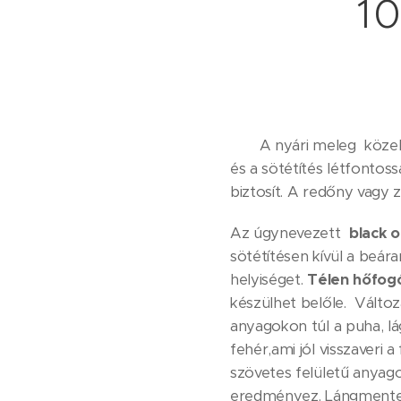
1
A nyári meleg közeled
és a sötétítés létfontos
biztosít. A redőny vagy 
Az úgynevezett
black 
sötétítésen kívül a beára
helyiséget.
Télen hőfogó
készülhet belőle. Változ
anyagokon túl a puha, lá
fehér,ami jól visszaveri 
szövetes felületű anyago
eredményez. Lángmentes