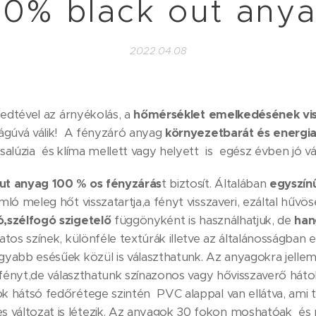
00% black out anya
2022.04.08
tével az árnyékolás, a
hőmérséklet emelkedésének vis
ságúvá válik! A fényzáró anyag
környezetbarát és energi
zsalúzia és klíma mellett vagy helyett is egész évben jó vá
out anyag 100 % os fényzárás
t biztosít. Általában
egyszín
mló meleg hőt visszatartja,a fényt visszaveri, ezáltal hűvö
,szélfogó szigetelő
függönyként is használhatjuk, de
han
atos színek, különféle textúrák illetve az általánosságban
gyabb esésűek közül is választhatunk. Az anyagokra jelle
a fényt,de választhatunk színazonos vagy hővisszaverő hátolda
k hátsó fedőrétege szintén PVC alappal van ellátva, ami t
 változat is létezik. Az anyagok 30 fokon moshatóak 