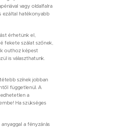
périával vagy oldalfalra
és ezáltal hatékonyabb
ást érhetünk el,
é fekete szálat szőnek,
ack outhoz képest
ül is választhatunk.
ötétebb színek jobban
ntől függetlenül. A
gedhetetlen a
lembe! Ha szükséges
 anyaggal a fényzárás