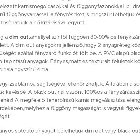
itelezett karnismegoldásokkal és függönyfazonokkal, pl: dra
szerű függönyvarrással a fényréseket is megszüntethetjük 
ztosíthatunk a hő kizárásával együtt..
ag a
dim out,
amellyel színtől függően 80-90% os fénykizár
ett. A dim out anyagokra jellemző,hogy 2 anyagréteg köz
űségét ezáltal fényzáró funkciót tölt be. A PVC alapú bl
tapintású anyagok. Fényes,matt és textúrált felületek köz
ldala egyszínű sima.
gy zseblámpa segítségével ellenőrizhetjük. Általában a s
sak kevésbé. A black out nál viszont 100%os a fényzárás,szí
 nehéz! A megfelelő teherbírású karnis megválasztása elen
ekében,melyhez a függöny magasságát is vegyük figye
égét!
nyos sötétítő anyagot bélelhetjük dim out vagy black out