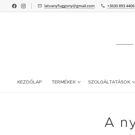
latvanyfuggony@gmail.com
+3630 893 4406
KEZDŐLAP
TERMÉKEK
SZOLGÁLTATÁSOK
A ny