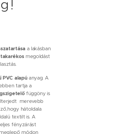
g!
szatartása
a lakásban
atakarékos
megoldást
lasztás.
ű PVC alapú
anyag. A
sebben tartja a
gszigetelő
függöny is
 elterjedt merevebb
mző,hogy hátoldala
lú textilt is. A
eljes fényzárást
és meglepő módon