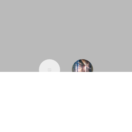
Bemu
Függö
tatóter
ny LED
mi
világít
mintad
ással
arabok
Megvilágít
ott
kiárusít