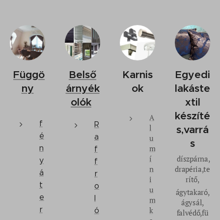
Függö
Belső
Karnis
Egyedi
ny
árnyék
ok
lakáste
olók
xtil
készíté
A
f
R
l
s,varrá
é
a
u
s
n
m
f
í
díszpárna,
y
f
n
drapéria,te
á
r
i
rítő,
t
o
u
ágytakaró,
e
l
m
ágysál,
r
k
ó
falvédő,fü