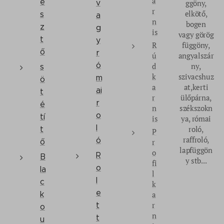
a
e
v
ggöny,
r
elkötő,
s
a
n
bogen
z
g
is
vagy görög
t
y
R
függöny,
ő
r
ú
angyalszár
ó
d
ny,
s
k
szivacshuz
m
ö
a
at,kerti
ai
t
r
ülőpárna,
r
é
n
székszokn
o
tí
is
ya, római
l
roló,
t
P
raffroló,
ó
ő
r
lapfüggön
o
R
B
y stb...
fi
o
la
l
l
c
k
e
k
a
r
t
o
n
t
u