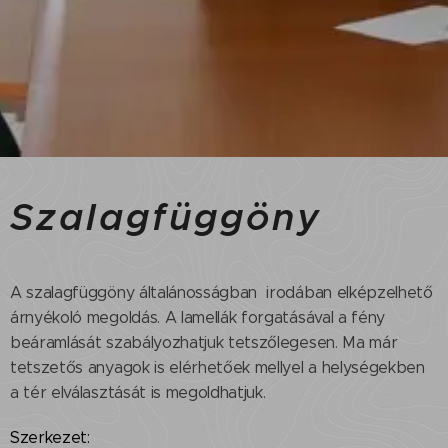
Szalagfüggöny
A szalagfüggöny általánosságban irodában elképzelhető
árnyékoló megoldás. A lamellák forgatásával a fény
beáramlását szabályozhatjuk tetszőlegesen. Ma már
tetszetős anyagok is elérhetőek mellyel a helységekben
a tér elválasztását is megoldhatjuk.
Szerkezet: