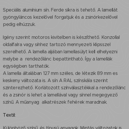
Speciális alumínium sín. Ferde síkra is tehető. A lamellát
gyöngyláncos kezelővel forgatjuk és a zsinórkezelővel
pedig elhúzzuk.
Igény szerint motoros kivitelben is készíthető. Konzollal
oldalfalra vagy sínhez tartozó mennyezeti klipsszel
szerelhető. A lamella aljában lamellasúlyt kell elhelyezni
melybe a rendezőlánc bepattintható. Így a lamellák
egységben tarthatók.
A lamella általában 127 mm széles, de létezik 89 mm es
keskeny változata is. A sín A RAL színskála szerint
szinterezhető. Korlátozott színválasztékkal a rendezőlánc
és a zsinór is lehet a lamellával vagy sínnel megegyező
színű. A műanyag alkatrészek fehérek maradnak.
Textil:
Különböző színű, és típusú anyagok. Mintás változatok is