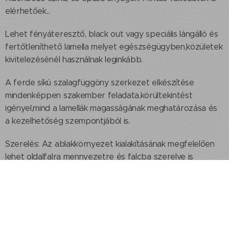
elérhetőek...
Lehet fényáteresztő, black out vagy speciális lángálló és
fertőtleníthető lamella melyet egészségügyben,közületek
kivitelezésénél használnak leginkább.
A ferde síkú szalagfüggöny szerkezet elkészítése
mindenképpen szakember feladata,körültekintést
igényel,mind a lamellák magasságának meghatározása és
a kezelhetőség szempontjából is.
Szerelés: Az ablakkörnyezet kialakításának megfelelően
lehet oldalfalra mennyezetre és falcba szerelve is
amennyiben mérlegeltük ,hogy elegendő hely van a
lamella forgatásához,gyűjtéséhez és az ablaknyitást sem
gátolja semmi.
Nyomtatott szalagfüggöny
Egyedi