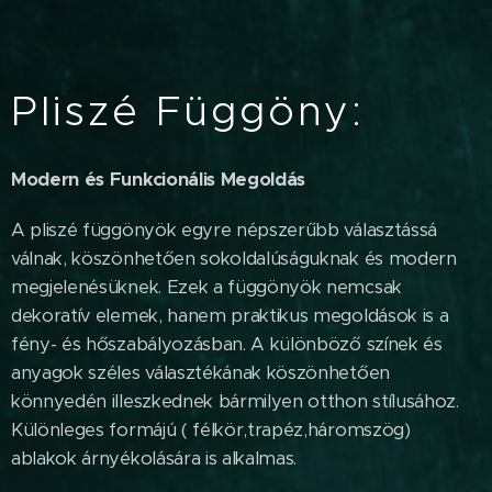
Pliszé Függöny:
Modern és Funkcionális Megoldás
A pliszé függönyök egyre népszerűbb választássá
válnak, köszönhetően sokoldalúságuknak és modern
megjelenésüknek. Ezek a függönyök nemcsak
dekoratív elemek, hanem praktikus megoldások is a
fény- és hőszabályozásban. A különböző színek és
anyagok széles választékának köszönhetően
könnyedén illeszkednek bármilyen otthon stílusához.
Különleges formájú ( félkör,trapéz,háromszög)
ablakok árnyékolására is alkalmas.