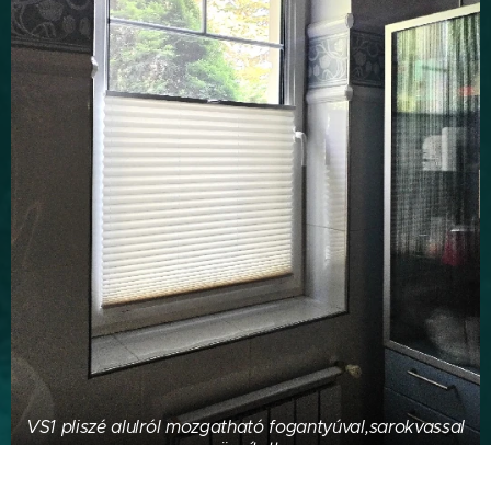
VS1 pliszé alulról mozgatható fogantyúval,sarokvassal
rögzített