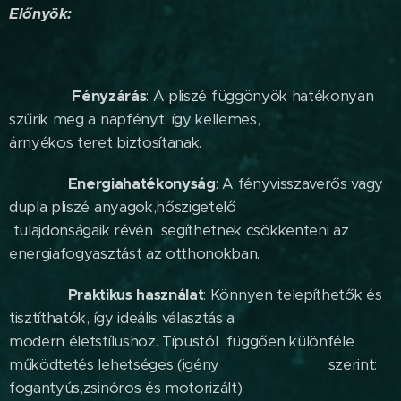
Előnyök:
Fényzárás
: A pliszé függönyök hatékonyan
szűrik meg a napfényt, így kellemes,
árnyékos teret biztosítanak.
Energiahatékonyság
: A fényvisszaverős vagy
dupla pliszé anyagok,hőszigetelő
tulajdonságaik révén segíthetnek csökkenteni az
energiafogyasztást az otthonokban.
Praktikus használat
: Könnyen telepíthetők és
tisztíthatók, így ideális választás a
modern életstílushoz. Típustól függően különféle
működtetés lehetséges (igény szerint:
fogantyús,zsinóros és motorizált).