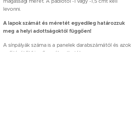
magassági méret. A padlótól -1 vagy -1,5 cmt kell
levonni.
A lapok számát és méretét egyedileg határozzuk
meg a helyi adottságoktól függően!
A sínpályák száma is a panelek darabszámától és azok
gyűjtésétől függően választható!
Lapok szélessége: 40-70 cm-ig
Lapok magassága 140-300 cm-ig
Sín szélessége:160-300 cm-ig
Opció: csak panellap díszlábnak az ablak két
szélére vagy önállóan.
Fogalmak:
Panelsín:
Fehér alumínium 2,3,4 vagy 5 pályából álló
sín. Nútjaiban a tépőzáras görgős sínek mozognak.