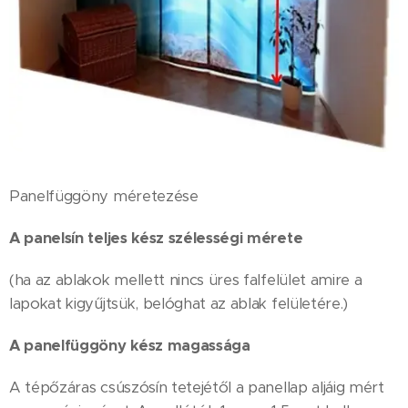
Panelfüggöny méretezése
A panelsín teljes kész szélességi mérete
(ha az ablakok mellett nincs üres falfelület amire a
lapokat kigyűjtsük, belóghat az ablak felületére.)
A panelfüggöny kész magassága
A tépőzáras csúszósín tetejétől a panellap aljáig mért