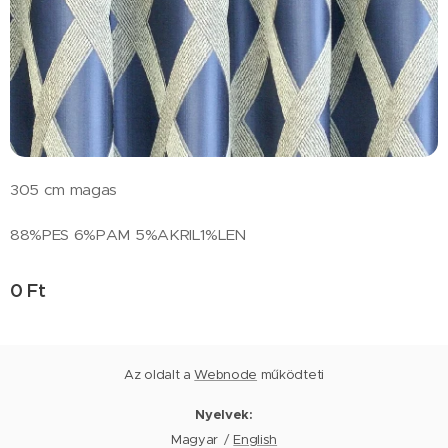
305 cm magas
88%PES 6%PAM 5%AKRIL1%LEN
0
Ft
Az oldalt a
Webnode
működteti
Nyelvek
Magyar
English